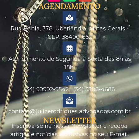
AGENDAMENTO
Rua Bahia, 378, Uberlândia, Minas Gerais -
CEP: 38400-662
Atendimento de Segunda à Sexta das 8h às
18h.
(34) 99992-9542 | (34) 3306-4686
contato@julicerodrigues advogados.com.br
NEWSLETTER
Inscreva-se na nossa Newsletter e receba
artigos e notícias exclusivas no seu E-mail.