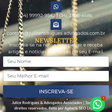
(34) 99992-9542 | (34) 3306-4686
contato@julicerodrigues advogados.com.br
NEWSLETTER
Inscreva-se na nossa Newsletter e receba
artigos e notícias exclusivas no seu E-mail.
INSCREVA-SE
1
Julice Rodrigues & Advogados Associados
| Todos os
direitos reservados. Feito por
Agência SEO Digital