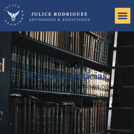
BLOG
Artigos e Notícias
Fique por dentro de todos os nossos
artigos e confira as melhores notícias
para proteger os seus direitos e da
sua família.