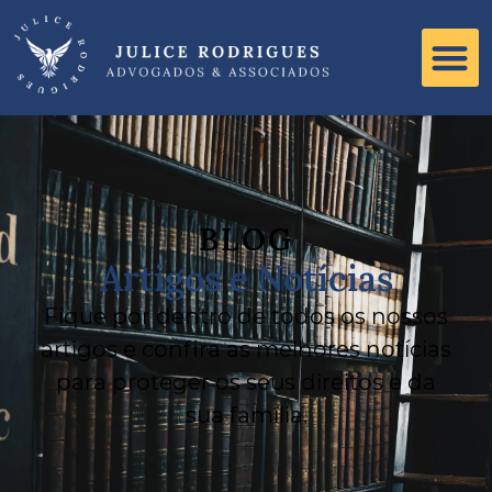
BLOG
Artigos e Notícias
Fique por dentro de todos os nossos
artigos e confira as melhores notícias
para proteger os seus direitos e da
sua família.