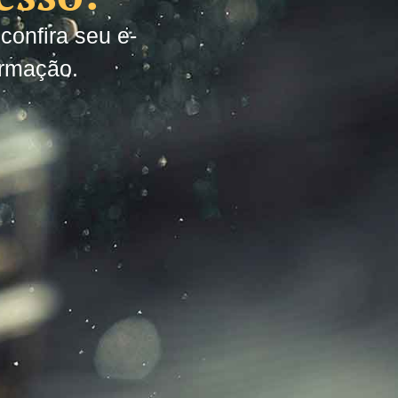
confira seu e-
rmação.