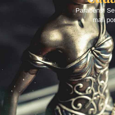
Parabéns! Seu
mail p