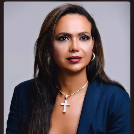
Dra. Julice Rodrigues
Dra. Julice Rodrigues, advogada inscrita na
OAB/MG sob o n° 88.927, graduada pela
Universidade do Triângulo (Unitri), com
especialização em Direito do Trabalho e em
Processo do Trabalho, em Magistério
Superior, foi professora da Universidade
Federal de Uberlândia e da Faculdade
ESAMC, onde adquiriu vasta experiência
também na área do Direito de Família e
Sucessões, além de cursos avançados na
área de Direito Patrimonial e Holding
Familiar.