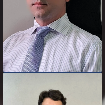
atua como advogado em causas cíveis,
trabalhistas, previdenciárias e as que
envolvem direito de família.
Possui formação em língua espanhola, nível
Superior com certificação pelo Instituto
Cervantes/Espanha e formação em língua
inglesa, nível FCE com certificação pela
University of Cambridge - ESOL
Examinations/UK.