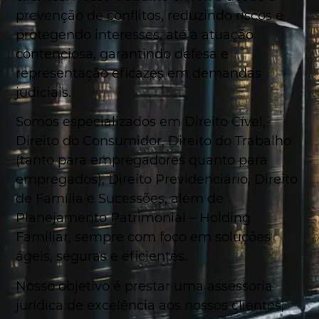
prevenção de conflitos, reduzindo riscos e
protegendo interesses, até a atuação
contenciosa, garantindo defesa e
representação eficazes em demandas
judiciais.
Somos especializados em Direito Cível,
Direito do Consumidor, Direito do Trabalho
(tanto para empregadores quanto para
empregados), Direito Previdenciário, Direito
de Família e Sucessões, além de
Planejamento Patrimonial – Holding
Familiar, sempre com foco em soluções
ágeis, seguras e eficientes.
Nosso objetivo é prestar uma assessoria
jurídica de excelência aos nossos clientes,