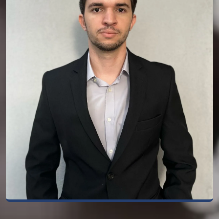
Dr. Diogo Borges
Dr. Diogo Borges Pornaro, advogado inscrito
na OAB/MG sob o n° 216019, graduado pela
ESAMC, Pós graduado em Direito de
Família, Direito Previdenciário e em
Processo Civil pela Facuminas.