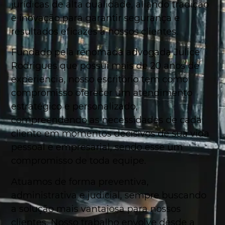
jurídicas de alta qualidade, aliando tradição
e inovação para garantir segurança e
resultados eficazes a nossos clientes.
Fundado pela renomada advogada Julice
Rodrigues que possui mais de 20 anos de
experiencia, nosso escritório tem como
compromisso oferecer um atendimento
estratégico e personalizado,
compreendendo as necessidades de cada
cliente em momentos decisivos de sua vida
pessoal e empresarial, sendo esse um
compromisso de toda equipe.
Atuamos de forma preventiva,
administrativa e judicial, sempre buscando
a solução mais vantajosa para nossos
clientes. Nosso trabalho envolve desde a