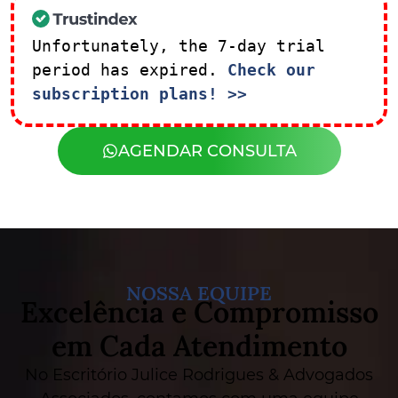
Unfortunately, the 7-day trial
period has expired.
Check our
subscription plans! >>
AGENDAR CONSULTA
NOSSA EQUIPE
Excelência e Compromisso
em Cada Atendimento
No Escritório Julice Rodrigues & Advogados