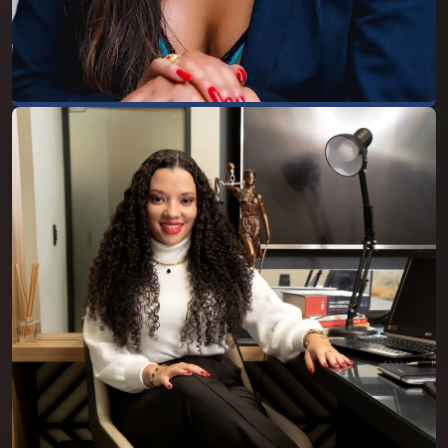
Dra. Andressa Félix
Andressa Félix Costa, advogada inscrita na
OAB/MG sob nº 224.303, graduada pela
Escola Superior De Administração,
Marketing e Comunicação - ESAMC, pós-
graduada em Direito Negocial e Imobiliário