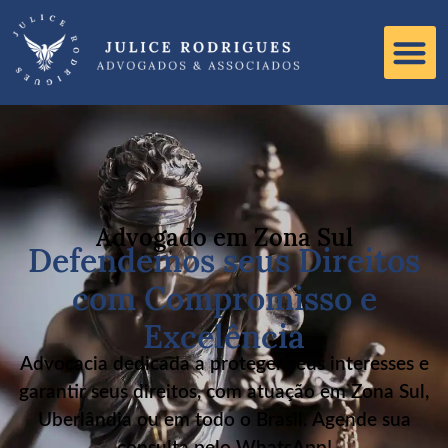
Advogado em Zona Sul
Defendemos seus Direitos
com Compromisso e
Excelência
Advocacia dedicada a proteger seus interesses e
garantir seus direitos, com atuação em Zona Sul,
Uberlândia ou em todo o Brasil. Agende sua