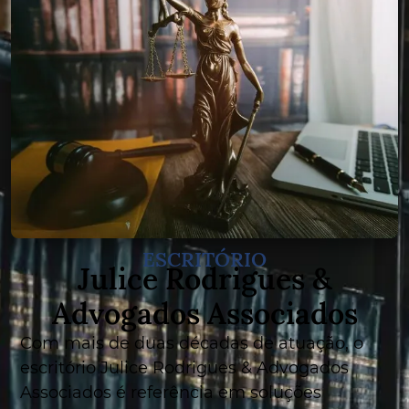
ESCRITÓRIO
Julice Rodrigues &
Advogados Associados
Com mais de duas décadas de atuação, o
escritório Julice Rodrigues & Advogados
Associados é referência em soluções