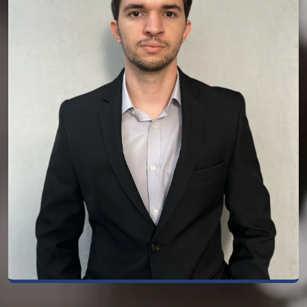
Dr. Diogo Borges
Dr. Diogo Borges Pornaro, advogado inscrito
na OAB/MG sob o n° 216019, graduado pela
ESAMC, Pós graduado em Direito de
Família, Direito Previdenciário e em
Processo Civil pela Facuminas.