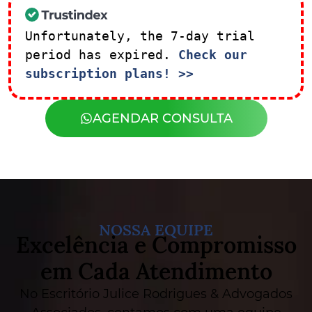
Unfortunately, the 7-day trial
period has expired.
Check our
subscription plans! >>
AGENDAR CONSULTA
NOSSA EQUIPE
Excelência e Compromisso
em Cada Atendimento
No Escritório Julice Rodrigues & Advogados