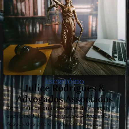
ESCRITÓRIO
Julice Rodrigues &
Advogados Associados
Com mais de duas décadas de atuação, o
escritório Julice Rodrigues & Advogados
Associados é referência em soluções