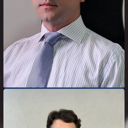
atua como advogado em causas cíveis,
trabalhistas, previdenciárias e as que
envolvem direito de família.
Possui formação em língua espanhola, nível
Superior com certificação pelo Instituto
Cervantes/Espanha e formação em língua
inglesa, nível FCE com certificação pela
University of Cambridge - ESOL
Examinations/UK.