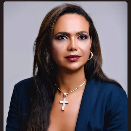
Dra. Julice Rodrigues
Dra. Julice Rodrigues, advogada inscrita na
OAB/MG sob o n° 88.927, graduada pela
Universidade do Triângulo (Unitri), com
especialização em Direito do Trabalho e em
Processo do Trabalho, em Magistério
Superior, foi professora da Universidade
Federal de Uberlândia e da Faculdade
ESAMC, onde adquiriu vasta experiência
também na área do Direito de Família e
Sucessões, além de cursos avançados na
área de Direito Patrimonial e Holding
Familiar.