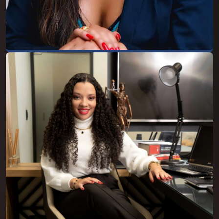
Dra. Andressa Félix
Andressa Félix Costa, advogada inscrita na
OAB/MG sob nº 224.303, graduada pela
Escola Superior De Administração,
Marketing e Comunicação - ESAMC, pós-
graduada em Direito Negocial e Imobiliário