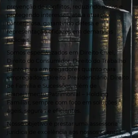
prevenção de conflitos, reduzindo riscos e
protegendo interesses, até a atuação
contenciosa, garantindo defesa e
representação eficazes em demandas
judiciais.
Somos especializados em Direito Cível,
Direito do Consumidor, Direito do Trabalho
(tanto para empregadores quanto para
empregados), Direito Previdenciário, Direito
de Família e Sucessões, além de
Planejamento Patrimonial – Holding
Familiar, sempre com foco em soluções
ágeis, seguras e eficientes.
Nosso objetivo é prestar uma assessoria
jurídica de excelência aos nossos clientes,