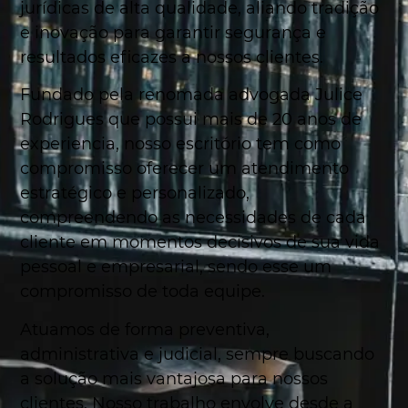
jurídicas de alta qualidade, aliando tradição
e inovação para garantir segurança e
resultados eficazes a nossos clientes.
Fundado pela renomada advogada Julice
Rodrigues que possui mais de 20 anos de
experiencia, nosso escritório tem como
compromisso oferecer um atendimento
estratégico e personalizado,
compreendendo as necessidades de cada
cliente em momentos decisivos de sua vida
pessoal e empresarial, sendo esse um
compromisso de toda equipe.
Atuamos de forma preventiva,
administrativa e judicial, sempre buscando
a solução mais vantajosa para nossos
clientes. Nosso trabalho envolve desde a